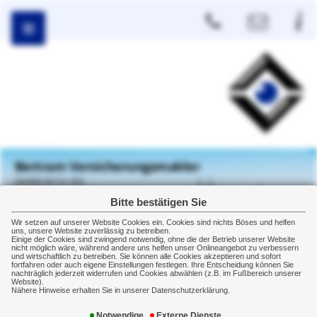
Bertram Versicherungsmakler
GmbH & Co. KG
Klosterstr. 11-13
Bitte bestätigen Sie
50931 Köln
Wir setzen auf unserer Website Cookies ein. Cookies sind nichts Böses und helfen
uns, unsere Website zuverlässig zu betreiben.
+49 221 406314-0
Einige der Cookies sind zwingend notwendig, ohne die der Betrieb unserer Website
+49 221 406314-10
nicht möglich wäre, während andere uns helfen unser Onlineangebot zu verbessern
und wirtschaftlich zu betreiben. Sie können alle Cookies akzeptieren und sofort
fortfahren oder auch eigene Einstellungen festlegen. Ihre Entscheidung können Sie
nachträglich jederzeit widerrufen und Cookies abwählen (z.B. im Fußbereich unserer
Website).
Home
Kontakt
Umfrage
Nähere Hinweise erhalten Sie in unserer Datenschutzerklärung.
Notwendige
Externe Dienste